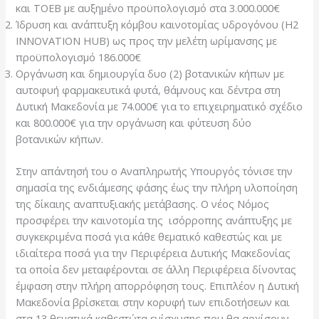
και ΤΟΕΒ με αυξημένο προϋπολογισμό στα 3.000.000€
Ίδρυση και ανάπτυξη κόμβου καινοτομίας υδρογόνου (H2
INNOVATION HUB) ως προς την μελέτη ωρίμανσης με
προϋπολογισμό 186.000€
Οργάνωση και δημιουργία δυο (2) βοτανικών κήπων με
αυτοφυή φαρμακευτικά φυτά, θάμνους και δέντρα στη
Δυτική Μακεδονία με 74.000€ για το επιχειρηματικό σχέδιο
και 800.000€ για την οργάνωση και φύτευση δύο
βοτανικών κήπων.
Στην απάντησή του ο Αναπληρωτής Υπουργός τόνισε την
σημασία της ενδιάμεσης φάσης έως την πλήρη υλοποίηση
της δίκαιης αναπτυξιακής μετάβασης. Ο νέος Νόμος
προσφέρει την καινοτομία της ισόρροπης ανάπτυξης με
συγκεκριμένα ποσά για κάθε θεματικό καθεστώς και με
ιδιαίτερα ποσά για την Περιφέρεια Δυτικής Μακεδονίας
τα οποία δεν μεταφέρονται σε άλλη Περιφέρεια δίνοντας
έμφαση στην πλήρη απορρόφηση τους. Επιπλέον η Δυτική
Μακεδονία βρίσκεται στην κορυφή των επιδοτήσεων και
στα 13 θεματικά καθεστώτα ενίσχυσης που θα αρχίσουν