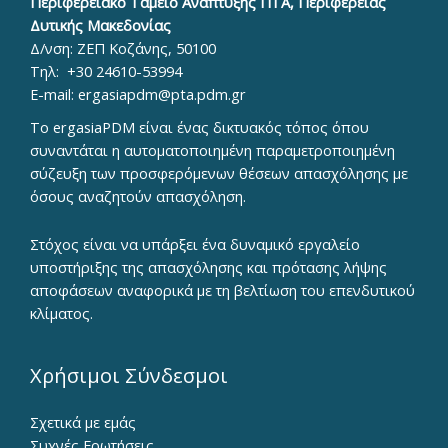
Περιφερειακό Ταμείο Ανάπτυξης ΠΤΑ, Περιφέρειας
Δυτικής Μακεδονίας
Δ/νση: ΖΕΠ Κοζάνης, 50100
Τηλ:
+30 24610-53994
E-mail:
ergasiapdm@pta.pdm.gr
To ergasiaPDM είναι ένας δικτυακός τόπος όπου
συναντάται η αυτοματοποιημένη παραμετροποιημένη
σύζευξη των προσφερόμενων θέσεων απασχόλησης με
όσους αναζητούν απασχόληση.
Στόχος είναι να υπάρξει ένα δυναμικό εργαλείο
υποστήριξης της απασχόλησης και πρότασης λήψης
αποφάσεων αναφορικά με τη βελτίωση του επενδυτικού
κλίματος.
Χρήσιμοι Σύνδεσμοι
Σχετικά με εμάς
Συχνές Ερωτήσεις