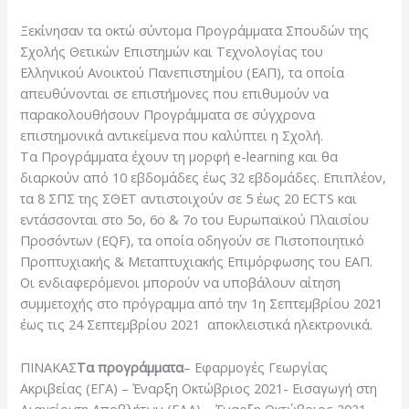
Ξεκίνησαν τα οκτώ σύντομα Προγράμματα Σπουδών της
Σχολής Θετικών Επιστημών και Τεχνολογίας του
Ελληνικού Ανοικτού Πανεπιστημίου (ΕΑΠ), τα οποία
απευθύνονται σε επιστήμονες που επιθυμούν να
παρακολουθήσουν Προγράμματα σε σύγχρονα
επιστημονικά αντικείμενα που καλύπτει η Σχολή.
Τα Προγράμματα έχουν τη μορφή e-learning και θα
διαρκούν από 10 εβδομάδες έως 32 εβδομάδες. Επιπλέον,
τα 8 ΣΠΣ της ΣΘΕΤ αντιστοιχούν σε 5 έως 20 ECTS και
εντάσσονται στο 5ο, 6ο & 7ο του Ευρωπαϊκού Πλαισίου
Προσόντων (EQF), τα οποία οδηγούν σε Πιστοποιητικό
Προπτυχιακής & Μεταπτυχιακής Επιμόρφωσης του ΕΑΠ.
Οι ενδιαφερόμενοι μπορούν να υποβάλουν αίτηση
συμμετοχής στο πρόγραμμα από την 1η Σεπτεμβρίου 2021
έως τις 24 Σεπτεμβρίου 2021 αποκλειστικά ηλεκτρονικά.
ΠΙΝΑΚΑΣ
Τα προγράμματα
– Εφαρμογές Γεωργίας
Ακριβείας (ΕΓΑ) – Έναρξη Οκτώβριος 2021- Εισαγωγή στη
Διαχείριση Αποβλήτων (ΕΔΑ) – Έναρξη Οκτώβριος 2021-