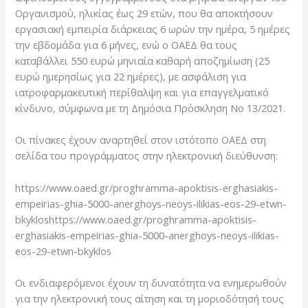
Οργανισμού, ηλικίας έως 29 ετών, που θα αποκτήσουν
εργασιακή εμπειρία διάρκειας 6 ωρών την ημέρα, 5 ημέρες
την εβδομάδα για 6 μήνες, ενώ ο ΟΑΕΔ θα τους
καταβάλλει 550 ευρώ μηνιαία καθαρή αποζημίωση (25
ευρώ ημερησίως για 22 ημέρες), με ασφάλιση για
ιατροφαρμακευτική περίθαλψη και για επαγγελματικό
κίνδυνο, σύμφωνα με τη Δημόσια Πρόσκληση Νο 13/2021.
Οι πίνακες έχουν αναρτηθεί στον ιστότοπο ΟΑΕΔ στη
σελίδα του προγράμματος στην ηλεκτρονική διεύθυνση:
https://www.oaed.gr/proghramma-apoktisis-erghasiakis-
empeirias-ghia-5000-anerghoys-neoys-ilikias-eos-29-etwn-
bkykloshttps://www.oaed.gr/proghramma-apoktisis-
erghasiakis-empeirias-ghia-5000-anerghoys-neoys-ilikias-
eos-29-etwn-bkyklos
Οι ενδιαφερόμενοι έχουν τη δυνατότητα να ενημερωθούν
για την ηλεκτρονική τους αίτηση και τη μοριοδότησή τους