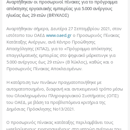
Αναρτήθηκαν οι προσωρινοί πίνακες για το πρόγραμμα
απόκτησης εργασιακής εμπειρίας για 5.000 ανέργους
ηλικίας έως 29 ετών (Β΄ΚΥΚΛΟΣ)
Αναρτήθηκαν σήμερα, Δευτέρα 27 Σεπτεμβρίου 2021, στον
ιστότοπο του ΟΑΕΔ
www.oaed.gr
ο Προσωρινός Πίνακας
Κατάταξης Ανέργων, ανά Κέντρο Προώθησης
Απασχόλησης (ΚΠΑ2), για το «Πρόγραμμα απόκτησης
επαγγελματικής εμπειρίας στο ψηφιακό μάρκετινγκ για
5.000 ανέργους έως 29 ετών» (Β΄ Κύκλος), καθώς και ο
Προσωρινός Πίνακας Αποκλειομένων.
Η κατάρτιση των πινάκων πραγματοποιήθηκε με
αυτοματοποιημένο, διαφανή και αντικειμενικό τρόπο μέσω
του Ολοκληρωμένου Πληροφοριακού Συστήματος (ΟΠΣ)
του ΟΑΕΔ, με βάση τα προβλεπόμενα κριτήρια της
Δημόσιας Πρόσκλησης Νο13/2021.
Ο προσωρινός πίνακας κατάταξης περιλαμβάνει τους
ωφελούμενους εγγεγραμμένους στα μητρώα ανέργων του