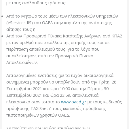
με τους ακόλουθους τρόπους:
Από το Μητρώο τους μέσω των ηλεκτρονικών υπηρεσιών
(eServices IIS) του ΟΑΕΔ στην καρτέλα της αντίστοιχης
αίτησής τους ή
Από τον Προσωρινό Πίνακα Κατάταξης Ανέργων ανά ΚΠΑ2
με τον αριθμό πρωτοκόλλου της αίτησής τους και σε
περίπτωση αποκλεισμού τους, για το λόγο που
αποκλείστηκαν, από τον Προσωρινό Πίνακα
Αποκλειομένων.
Αιτιολογημένες ενστάσεις (με τα τυχόν δικαιολογητικά
συνημμένα) μπορούν να υποβληθούν από την Τρίτη, 28
Σεπτεμβρίου 2021 και ώρα 10:00 έως την Πέμπτη, 30
Σεπτεμβρίου 2021 και ώρα 23:59, αποκλειστικά
ηλεκτρονικά στον ιστότοπο
www.oaed.gr
με τους κωδικούς
πρόσβασης TAXISnet ή τους κωδικούς πρόσβασης
πιστοποιημένων χρηστών ΟΑΕΔ.
Σε περίπτωση αδυναμίας επισύναψης των