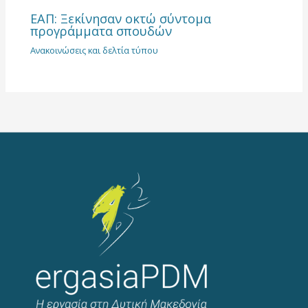
ΕΑΠ: Ξεκίνησαν οκτώ σύντομα
προγράμματα σπουδών
Ανακοινώσεις και δελτία τύπου