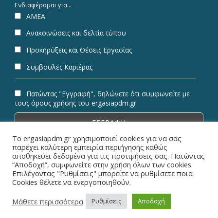
Ενδιαφέρομαι για...
ΑΜΕΑ
Ανακοινώσεις και δελτία τύπου
Προκηρύξεις και Θέσεις Εργασίας
Συμβουλές Καριέρας
Πατώντας "Εγγραφή", δηλώνετε ότι συμφωνείτε με
τους όρους χρήσης του ergasiapdm.gr
Το ergasiapdm.gr χρησιμοποιεί cookies για να σας
παρέχει καλύτερη εμπειρία περιήγησης καθώς
αποθηκεύει δεδομένα για τις προτιμήσεις σας. Πατώντας
“Αποδοχή”, συμφωνείτε στην χρήση όλων των cookies.
© Copyright 2026 ErgasiaPDM | All Rights Reserved.
Επιλέγοντας "Ρυθμίσεις" μπορείτε να ρυθμίσετε ποια
Cookies θέλετε να ενεργοποιηθούν.
Designed & Powered by
Metaminds Innovations
Μάθετε περισσότερα
Ρυθμίσεις
Αποδοχή