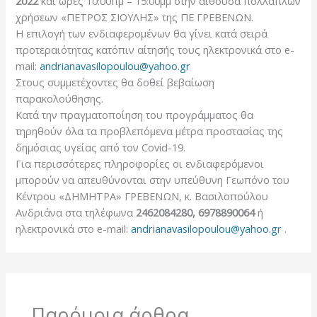
2022
και ώρες 10:00πμ – 15:00μμ στην αίθουσα πολλαπλών
χρήσεων «ΠΕΤΡΟΣ ΣΙΟΥΛΗΣ» της ΠΕ ΓΡΕΒΕΝΩΝ.
Η επιλογή των ενδιαφερομένων θα γίνει κατά σειρά
προτεραιότητας κατόπιν αίτησής τους ηλεκτρονικά στο e-
mail:
andrianavasilopoulou@yahoo.gr
Στους συμμετέχοντες θα δοθεί βεβαίωση
παρακολούθησης.
Κατά την πραγματοποίηση του προγράμματος θα
τηρηθούν όλα τα προβλεπόμενα μέτρα προστασίας της
δημόσιας υγείας από τον Covid-19.
Για περισσότερες πληροφορίες οι ενδιαφερόμενοι
μπορούν να απευθύνονται στην υπεύθυνη Γεωπόνο του
Κέντρου «ΔΗΜΗΤΡΑ» ΓΡΕΒΕΝΩΝ, κ. Βασιλοπούλου
Ανδριάνα στα τηλέφωνα
2462084280, 6978890064
ή
ηλεκτρονικά στο e-mail:
andrianavasilopoulou@yahoo.gr
.
Παρόμοια άρθρα