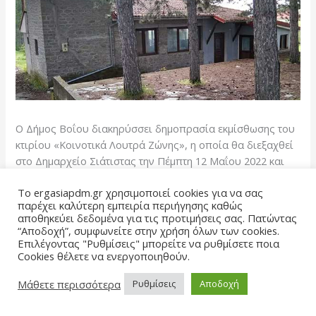
Ο Δήμος Βοΐου διακηρύσσει δημοπρασία εκμίσθωσης του
κτιρίου «Κοινοτικά Λουτρά Ζώνης», η οποία θα διεξαχθεί
στο Δημαρχείο Σιάτιστας την Πέμπτη 12 Μαΐου 2022 και
ώρα 12.00μ.μ..
Το ergasiapdm.gr χρησιμοποιεί cookies για να σας
παρέχει καλύτερη εμπειρία περιήγησης καθώς
Η μίσθωση περιλαμβάνει το κτίριο των Κοινοτικών
αποθηκεύει δεδομένα για τις προτιμήσεις σας. Πατώντας
Λουτρών Ζώνης και τον περιβάλλοντα χώρο αυτού.
“Αποδοχή”, συμφωνείτε στην χρήση όλων των cookies.
Επιλέγοντας "Ρυθμίσεις" μπορείτε να ρυθμίσετε ποια
Cookies θέλετε να ενεργοποιηθούν.
Το μίσθιο θα χρησιμοποιηθεί αποκλειστικά για χρήση
επαγγελματική (αναψυκτήριο), σύμφωνα με τη σχετική
Μάθετε περισσότερα
Ρυθμίσεις
Αποδοχή
αδειοδότηση, απαγορευμένης ρητά, με ευθύνη του
μισθωτή, κάθε άλλης χρήσης.