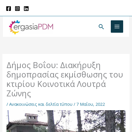
Μετάβαση
στο
περιεχόμενο
Αναζήτησ
Δήμος Βοΐου: Διακήρυξη
δημοπρασίας εκμίσθωσης του
κτιρίου Κοινοτικά Λουτρά
Ζώνης
/
Ανακοινώσεις και δελτία τύπου
/
7 Μαΐου, 2022