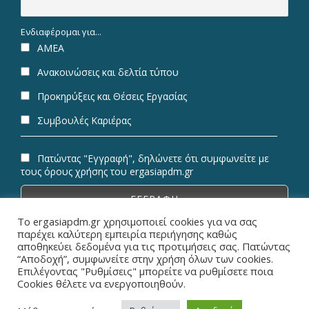
Ενδιαφέρομαι για...
ΑΜΕΑ
Ανακοινώσεις και δελτία τύπου
Προκηρύξεις και Θέσεις Εργασίας
Συμβουλές Καριέρας
Πατώντας "Εγγραφή", δηλώνετε ότι συμφωνείτε με
τους όρους χρήσης του ergasiapdm.gr
Το ergasiapdm.gr χρησιμοποιεί cookies για να σας
παρέχει καλύτερη εμπειρία περιήγησης καθώς
αποθηκεύει δεδομένα για τις προτιμήσεις σας. Πατώντας
“Αποδοχή”, συμφωνείτε στην χρήση όλων των cookies.
© Copyright 2026 ErgasiaPDM | All Rights Reserved.
Επιλέγοντας "Ρυθμίσεις" μπορείτε να ρυθμίσετε ποια
Cookies θέλετε να ενεργοποιηθούν.
Designed & Powered by
Metaminds Innovations