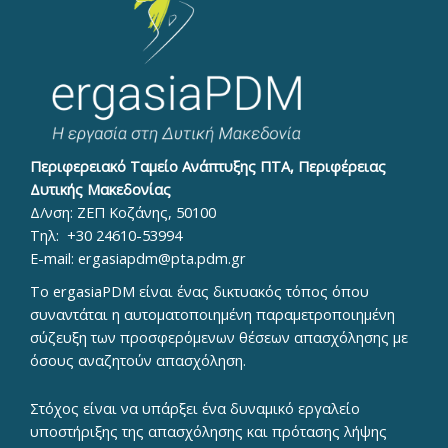
Περιφερειακό Ταμείο Ανάπτυξης ΠΤΑ, Περιφέρειας
Δυτικής Μακεδονίας
Δ/νση: ΖΕΠ Κοζάνης, 50100
Τηλ:
+30 24610-53994
E-mail:
ergasiapdm@pta.pdm.gr
To ergasiaPDM είναι ένας δικτυακός τόπος όπου
συναντάται η αυτοματοποιημένη παραμετροποιημένη
σύζευξη των προσφερόμενων θέσεων απασχόλησης με
όσους αναζητούν απασχόληση.
Στόχος είναι να υπάρξει ένα δυναμικό εργαλείο
υποστήριξης της απασχόλησης και πρότασης λήψης