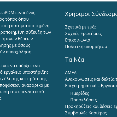
siaPDM είναι ένας
Χρήσιμοι Σύνδεσμ
ός τόπος όπου
ται η αυτοματοποιημένη
Σχετικά με εμάς
ροποιημένη σύζευξη των
Συχνές Ερωτήσεις
ρόμενων θέσεων
Επικοινωνία
ησης με όσους
Πολιτική απορρήτου
ύν απασχόληση.
Τα Νέα
είναι να υπάρξει ένα
ό εργαλείο υποστήριξης
ΑΜΕΑ
σχόλησης και πρότασης
Ανακοινώσεις και δελτία
ποφάσεων αναφορικά με
Επιχειρηματικά – Εργασι
ίωση του επενδυτικού
Ημερίδες
ς.
Προσκλήσεις
Προκηρύξεις και θέσεις ε
Συμβουλές Καριέρας