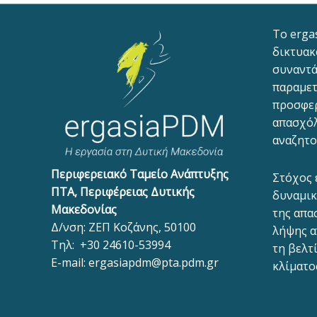
To erga
δικτυακ
συναντά
παραμετ
προσφε
απασχόλ
αναζητο
Περιφερειακό Ταμείο Ανάπτυξης
Στόχος 
ΠΤΑ, Περιφέρειας Δυτικής
δυναμικ
Μακεδονίας
της απα
Δ/νση: ΖΕΠ Κοζάνης, 50100
λήψης α
Τηλ:
+30 24610-53994
τη βελτ
E-mail:
ergasiapdm@pta.pdm.gr
κλίματο