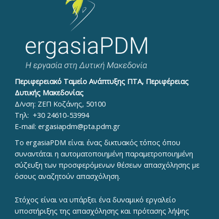
Περιφερειακό Ταμείο Ανάπτυξης ΠΤΑ, Περιφέρειας
Δυτικής Μακεδονίας
Δ/νση: ΖΕΠ Κοζάνης, 50100
Τηλ:
+30 24610-53994
E-mail:
ergasiapdm@pta.pdm.gr
To ergasiaPDM είναι ένας δικτυακός τόπος όπου
συναντάται η αυτοματοποιημένη παραμετροποιημένη
σύζευξη των προσφερόμενων θέσεων απασχόλησης με
όσους αναζητούν απασχόληση.
Στόχος είναι να υπάρξει ένα δυναμικό εργαλείο
υποστήριξης της απασχόλησης και πρότασης λήψης