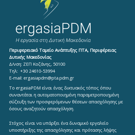
Περιφερειακό Ταμείο Ανάπτυξης ΠΤΑ, Περιφέρειας
Δυτικής Μακεδονίας
Δ/νση: ΖΕΠ Κοζάνης, 50100
Τηλ:
+30 24610-53994
E-mail:
ergasiapdm@pta.pdm.gr
To ergasiaPDM είναι ένας δικτυακός τόπος όπου
συναντάται η αυτοματοποιημένη παραμετροποιημένη
σύζευξη των προσφερόμενων θέσεων απασχόλησης με
όσους αναζητούν απασχόληση.
Στόχος είναι να υπάρξει ένα δυναμικό εργαλείο
υποστήριξης της απασχόλησης και πρότασης λήψης