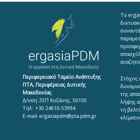
To erga
δικτυακ
συναντά
παραμετ
προσφε
απασχόλ
αναζητο
Περιφερειακό Ταμείο Ανάπτυξης
Στόχος 
ΠΤΑ, Περιφέρειας Δυτικής
δυναμικ
Μακεδονίας
της απα
Δ/νση: ΖΕΠ Κοζάνης, 50100
λήψης α
Τηλ:
+30 24610-53994
τη βελτ
E-mail:
ergasiapdm@pta.pdm.gr
κλίματο