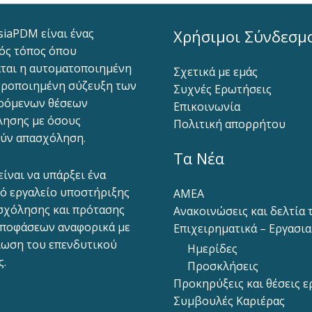
siaPDM είναι ένας
Χρήσιμοι Σύνδεσμ
ός τόπος όπου
ται η αυτοματοποιημένη
Σχετικά με εμάς
ροποιημένη σύζευξη των
Συχνές Ερωτήσεις
ρόμενων θέσεων
Επικοινωνία
ησης με όσους
Πολιτική απορρήτου
ύν απασχόληση.
Τα Νέα
είναι να υπάρξει ένα
ό εργαλείο υποστήριξης
ΑΜΕΑ
σχόλησης και πρότασης
Ανακοινώσεις και δελτία
ποφάσεων αναφορικά με
Επιχειρηματικά – Εργασι
ίωση του επενδυτικού
Ημερίδες
ς.
Προσκλήσεις
Προκηρύξεις και θέσεις ε
Συμβουλές Καριέρας