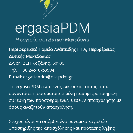
Περιφερειακό Ταμείο Ανάπτυξης ΠΤΑ, Περιφέρειας
Δυτικής Μακεδονίας
Δ/νση: ΖΕΠ Κοζάνης, 50100
Τηλ:
+30 24610-53994
E-mail:
ergasiapdm@pta.pdm.gr
To ergasiaPDM είναι ένας δικτυακός τόπος όπου
συναντάται η αυτοματοποιημένη παραμετροποιημένη
σύζευξη των προσφερόμενων θέσεων απασχόλησης με
όσους αναζητούν απασχόληση.
Στόχος είναι να υπάρξει ένα δυναμικό εργαλείο
υποστήριξης της απασχόλησης και πρότασης λήψης