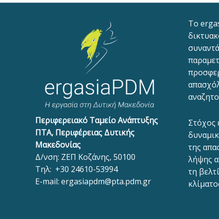
To erga
δικτυακ
συναντά
παραμετ
προσφε
απασχόλ
αναζητο
Περιφερειακό Ταμείο Ανάπτυξης
Στόχος 
ΠΤΑ, Περιφέρειας Δυτικής
δυναμικ
Μακεδονίας
της απα
Δ/νση: ΖΕΠ Κοζάνης, 50100
λήψης α
Τηλ:
+30 24610-53994
τη βελτ
E-mail:
ergasiapdm@pta.pdm.gr
κλίματο