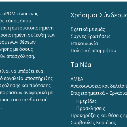
siaPDM είναι ένας
Χρήσιμοι Σύνδεσμ
ός τόπος όπου
ται η αυτοματοποιημένη
Σχετικά με εμάς
ροποιημένη σύζευξη των
Συχνές Ερωτήσεις
ρόμενων θέσεων
Επικοινωνία
ησης με όσους
Πολιτική απορρήτου
ύν απασχόληση.
Τα Νέα
είναι να υπάρξει ένα
ό εργαλείο υποστήριξης
ΑΜΕΑ
σχόλησης και πρότασης
Ανακοινώσεις και δελτία
ποφάσεων αναφορικά με
Επιχειρηματικά – Εργασι
ίωση του επενδυτικού
Ημερίδες
ς.
Προσκλήσεις
Προκηρύξεις και θέσεις ε
Συμβουλές Καριέρας