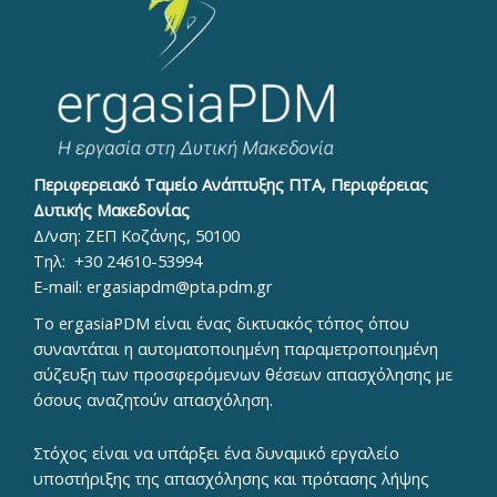
Περιφερειακό Ταμείο Ανάπτυξης ΠΤΑ, Περιφέρειας
Δυτικής Μακεδονίας
Δ/νση: ΖΕΠ Κοζάνης, 50100
Τηλ:
+30 24610-53994
E-mail:
ergasiapdm@pta.pdm.gr
To ergasiaPDM είναι ένας δικτυακός τόπος όπου
συναντάται η αυτοματοποιημένη παραμετροποιημένη
σύζευξη των προσφερόμενων θέσεων απασχόλησης με
όσους αναζητούν απασχόληση.
Στόχος είναι να υπάρξει ένα δυναμικό εργαλείο
υποστήριξης της απασχόλησης και πρότασης λήψης