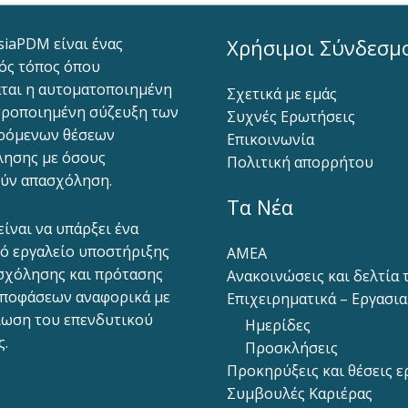
siaPDM είναι ένας
Χρήσιμοι Σύνδεσμ
ός τόπος όπου
ται η αυτοματοποιημένη
Σχετικά με εμάς
ροποιημένη σύζευξη των
Συχνές Ερωτήσεις
ρόμενων θέσεων
Επικοινωνία
ησης με όσους
Πολιτική απορρήτου
ύν απασχόληση.
Τα Νέα
είναι να υπάρξει ένα
ό εργαλείο υποστήριξης
ΑΜΕΑ
σχόλησης και πρότασης
Ανακοινώσεις και δελτία
ποφάσεων αναφορικά με
Επιχειρηματικά – Εργασι
ίωση του επενδυτικού
Ημερίδες
ς.
Προσκλήσεις
Προκηρύξεις και θέσεις ε
Συμβουλές Καριέρας