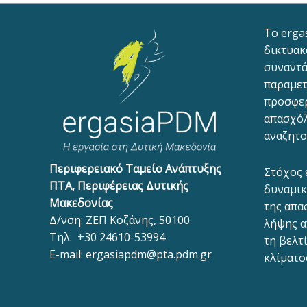
To erga
δικτυακ
συναντά
παραμετ
προσφε
απασχόλ
αναζητο
Περιφερειακό Ταμείο Ανάπτυξης
Στόχος 
ΠΤΑ, Περιφέρειας Δυτικής
δυναμικ
Μακεδονίας
της απα
Δ/νση: ΖΕΠ Κοζάνης, 50100
λήψης α
Τηλ:
+30 24610-53994
τη βελτ
E-mail:
ergasiapdm@pta.pdm.gr
κλίματο