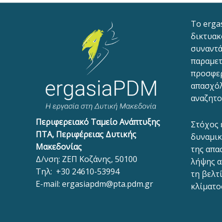
To erga
δικτυακ
συναντά
παραμετ
προσφε
απασχόλ
αναζητο
Περιφερειακό Ταμείο Ανάπτυξης
Στόχος 
ΠΤΑ, Περιφέρειας Δυτικής
δυναμικ
Μακεδονίας
της απα
Δ/νση: ΖΕΠ Κοζάνης, 50100
λήψης α
Τηλ:
+30 24610-53994
τη βελτ
E-mail:
ergasiapdm@pta.pdm.gr
κλίματο