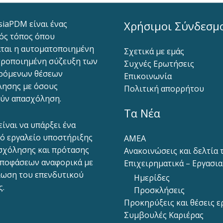
siaPDM είναι ένας
Χρήσιμοι Σύνδεσμ
ός τόπος όπου
ται η αυτοματοποιημένη
Σχετικά με εμάς
ροποιημένη σύζευξη των
Συχνές Ερωτήσεις
ρόμενων θέσεων
Επικοινωνία
ησης με όσους
Πολιτική απορρήτου
ύν απασχόληση.
Τα Νέα
είναι να υπάρξει ένα
ό εργαλείο υποστήριξης
ΑΜΕΑ
σχόλησης και πρότασης
Ανακοινώσεις και δελτία
ποφάσεων αναφορικά με
Επιχειρηματικά – Εργασι
ίωση του επενδυτικού
Ημερίδες
ς.
Προσκλήσεις
Προκηρύξεις και θέσεις ε
Συμβουλές Καριέρας