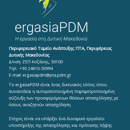
Περιφερειακό Ταμείο Ανάπτυξης ΠΤΑ, Περιφέρειας
Δυτικής Μακεδονίας
Δ/νση: ΖΕΠ Κοζάνης, 50100
Τηλ:
+30 24610-53994
E-mail:
ergasiapdm@pta.pdm.gr
To ergasiaPDM είναι ένας δικτυακός τόπος όπου
συναντάται η αυτοματοποιημένη παραμετροποιημένη
σύζευξη των προσφερόμενων θέσεων απασχόλησης με
όσους αναζητούν απασχόληση.
Στόχος είναι να υπάρξει ένα δυναμικό εργαλείο
υποστήριξης της απασχόλησης και πρότασης λήψης