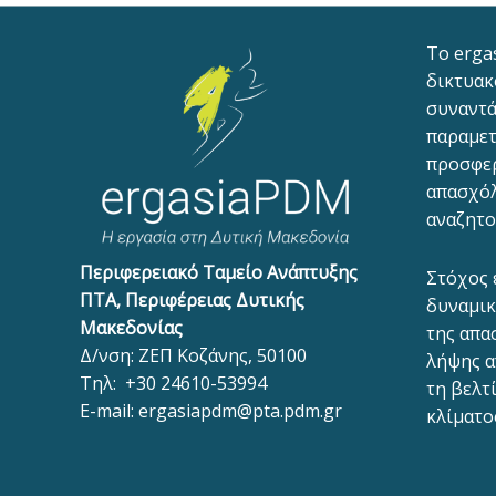
To erga
δικτυακ
συναντά
παραμετ
προσφε
απασχόλ
αναζητο
Περιφερειακό Ταμείο Ανάπτυξης
Στόχος 
ΠΤΑ, Περιφέρειας Δυτικής
δυναμικ
Μακεδονίας
της απα
Δ/νση: ΖΕΠ Κοζάνης, 50100
λήψης α
Τηλ:
+30 24610-53994
τη βελτ
E-mail:
ergasiapdm@pta.pdm.gr
κλίματο