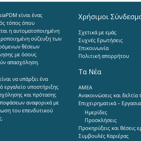
siaPDM είναι ένας
Χρήσιμοι Σύνδεσμ
ός τόπος όπου
ται η αυτοματοποιημένη
Σχετικά με εμάς
ροποιημένη σύζευξη των
Συχνές Ερωτήσεις
ρόμενων θέσεων
Επικοινωνία
ησης με όσους
Πολιτική απορρήτου
ύν απασχόληση.
Τα Νέα
είναι να υπάρξει ένα
ό εργαλείο υποστήριξης
ΑΜΕΑ
σχόλησης και πρότασης
Ανακοινώσεις και δελτία
ποφάσεων αναφορικά με
Επιχειρηματικά – Εργασι
ίωση του επενδυτικού
Ημερίδες
ς.
Προσκλήσεις
Προκηρύξεις και θέσεις ε
Συμβουλές Καριέρας