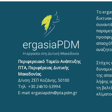
To erga
δικτυακ
συναντά
παραμετ
προσφε
απασχόλ
αναζητο
Περιφερειακό Ταμείο Ανάπτυξης
Στόχος 
ΠΤΑ, Περιφέρειας Δυτικής
δυναμικ
Μακεδονίας
της απα
Δ/νση: ΖΕΠ Κοζάνης, 50100
λήψης α
Τηλ:
+30 24610-53994
τη βελτ
E-mail:
ergasiapdm@pta.pdm.gr
κλίματο