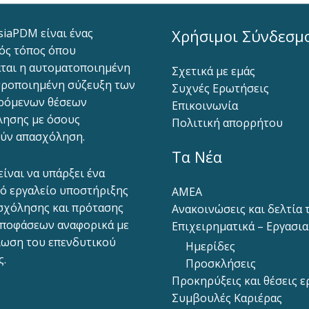
siaPDM είναι ένας
Χρήσιμοι Σύνδεσμ
ός τόπος όπου
ται η αυτοματοποιημένη
Σχετικά με εμάς
ροποιημένη σύζευξη των
Συχνές Ερωτήσεις
ρόμενων θέσεων
Επικοινωνία
ησης με όσους
Πολιτική απορρήτου
ύν απασχόληση.
Τα Νέα
είναι να υπάρξει ένα
ό εργαλείο υποστήριξης
ΑΜΕΑ
σχόλησης και πρότασης
Ανακοινώσεις και δελτία
ποφάσεων αναφορικά με
Επιχειρηματικά – Εργασι
ίωση του επενδυτικού
Ημερίδες
ς.
Προσκλήσεις
Προκηρύξεις και θέσεις ε
Συμβουλές Καριέρας