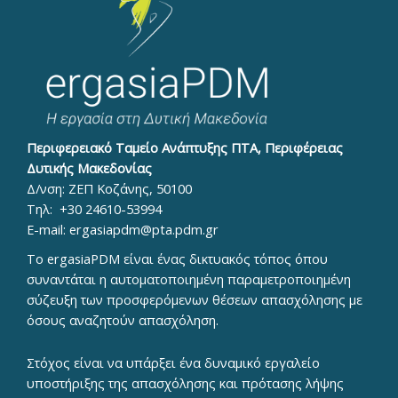
Περιφερειακό Ταμείο Ανάπτυξης ΠΤΑ, Περιφέρειας
Δυτικής Μακεδονίας
Δ/νση: ΖΕΠ Κοζάνης, 50100
Τηλ:
+30 24610-53994
E-mail:
ergasiapdm@pta.pdm.gr
To ergasiaPDM είναι ένας δικτυακός τόπος όπου
συναντάται η αυτοματοποιημένη παραμετροποιημένη
σύζευξη των προσφερόμενων θέσεων απασχόλησης με
όσους αναζητούν απασχόληση.
Στόχος είναι να υπάρξει ένα δυναμικό εργαλείο
υποστήριξης της απασχόλησης και πρότασης λήψης