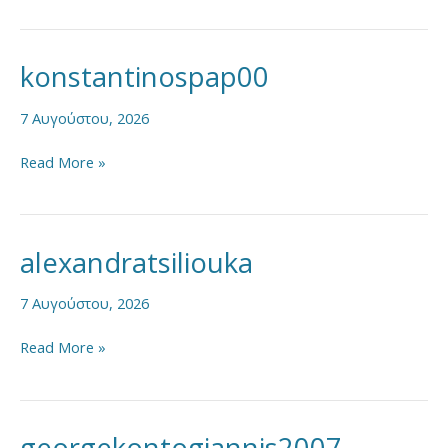
konstantinospap00
konstantinospap00
7 Αυγούστου, 2026
Read More »
alexandratsiliouka
alexandratsiliouka
7 Αυγούστου, 2026
Read More »
georgekontogiannis2007
georgekontogiannis2007