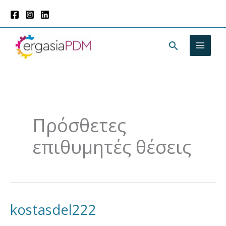
Μετάβαση
στο
περιεχόμενο
Αναζήτησ
Πρόσθετες
επιθυμητές θέσεις
kostasdel222
kostasdel222