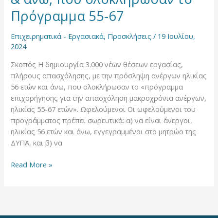
Πρόγραμμα
Πρόγραμμα 55-67
55-
67
Επιχειρηματικά - Εργασιακά
,
Προσκλήσεις
/
19 Ιουλίου,
2024
Σκοπός Η δημιουργία 3.000 νέων θέσεων εργασίας,
πλήρους απασχόλησης, με την πρόσληψη ανέργων ηλικίας
56 ετών και άνω, που ολοκλήρωσαν το «πρόγραμμα
επιχορήγησης για την απασχόληση μακροχρόνια ανέργων,
ηλικίας 55-67 ετών». Ωφελούμενοι Οι ωφελούμενοι του
προγράμματος πρέπει σωρευτικά: α) να είναι άνεργοι,
ηλικίας 56 ετών και άνω, εγγεγραμμένοι στο μητρώο της
ΔΥΠΑ, και β) να
Read More »