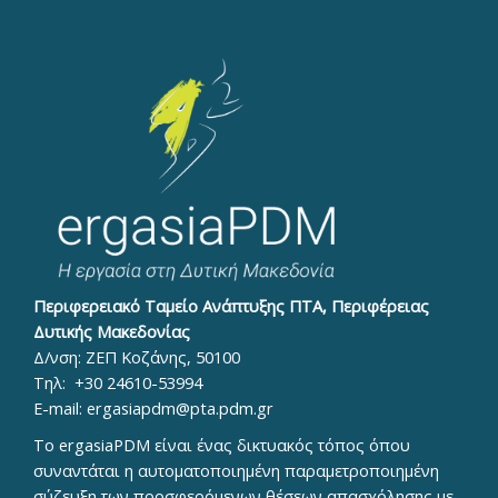
Περιφερειακό Ταμείο Ανάπτυξης ΠΤΑ, Περιφέρειας
Δυτικής Μακεδονίας
Δ/νση: ΖΕΠ Κοζάνης, 50100
Τηλ:
+30 24610-53994
E-mail:
ergasiapdm@pta.pdm.gr
To ergasiaPDM είναι ένας δικτυακός τόπος όπου
συναντάται η αυτοματοποιημένη παραμετροποιημένη
σύζευξη των προσφερόμενων θέσεων απασχόλησης με