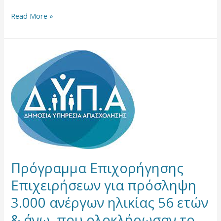
Read More »
Πρόγραμμα
Επιχορήγησης
Επιχειρήσεων
για
πρόσληψη
3.000
ανέργων
ηλικίας
56
ετών
Πρόγραμμα Επιχορήγησης
&
άνω,
Επιχειρήσεων για πρόσληψη
που
3.000 ανέργων ηλικίας 56 ετών
ολοκλήρωσαν
το
& άνω, που ολοκλήρωσαν το