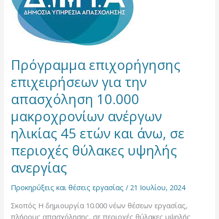
απασχόληση
10.000
μακροχρονίων
ανέργων
ηλικίας
Πρόγραμμα επιχορήγησης
45
ετών
επιχειρήσεων για την
και
απασχόληση 10.000
άνω,
σε
μακροχρονίων ανέργων
περιοχές
ηλικίας 45 ετών και άνω, σε
θύλακες
υψηλής
περιοχές θύλακες υψηλής
ανεργίας
ανεργίας
Προκηρύξεις και θέσεις εργασίας
/
21 Ιουλίου, 2024
Σκοπός Η δημιουργία 10.000 νέων θέσεων εργασίας,
πλήρους απασχόλησης, σε περιοχές θύλακες υψηλής