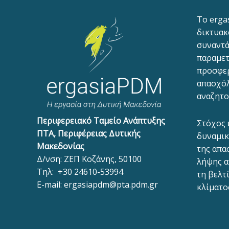
To erga
δικτυακ
συναντά
παραμετ
προσφε
απασχόλ
αναζητο
Περιφερειακό Ταμείο Ανάπτυξης
Στόχος 
ΠΤΑ, Περιφέρειας Δυτικής
δυναμικ
Μακεδονίας
της απα
Δ/νση: ΖΕΠ Κοζάνης, 50100
λήψης α
Τηλ:
+30 24610-53994
τη βελτ
E-mail:
ergasiapdm@pta.pdm.gr
κλίματο