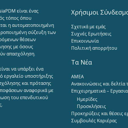
siaPDM είναι ένας
Χρήσιμοι Σύνδεσμ
ός τόπος όπου
ται η αυτοματοποιημένη
Σχετικά με εμάς
ροποιημένη σύζευξη των
Συχνές Ερωτήσεις
ρόμενων θέσεων
Επικοινωνία
ησης με όσους
Πολιτική απορρήτου
ύν απασχόληση.
Τα Νέα
είναι να υπάρξει ένα
ό εργαλείο υποστήριξης
ΑΜΕΑ
σχόλησης και πρότασης
Ανακοινώσεις και δελτία
ποφάσεων αναφορικά με
Επιχειρηματικά – Εργασι
ίωση του επενδυτικού
Ημερίδες
ς.
Προσκλήσεις
Προκηρύξεις και θέσεις ε
Συμβουλές Καριέρας