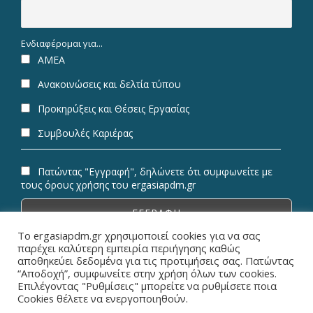
Ενδιαφέρομαι για...
ΑΜΕΑ
Ανακοινώσεις και δελτία τύπου
Προκηρύξεις και Θέσεις Εργασίας
Συμβουλές Καριέρας
Πατώντας "Εγγραφή", δηλώνετε ότι συμφωνείτε με
τους όρους χρήσης του ergasiapdm.gr
Το ergasiapdm.gr χρησιμοποιεί cookies για να σας
παρέχει καλύτερη εμπειρία περιήγησης καθώς
αποθηκεύει δεδομένα για τις προτιμήσεις σας. Πατώντας
“Αποδοχή”, συμφωνείτε στην χρήση όλων των cookies.
© Copyright 2026 ErgasiaPDM | All Rights Reserved.
Επιλέγοντας "Ρυθμίσεις" μπορείτε να ρυθμίσετε ποια
Cookies θέλετε να ενεργοποιηθούν.
Designed & Powered by
Metaminds Innovations