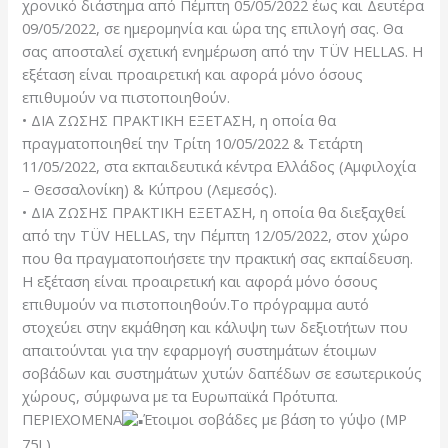
χρονικό διάστημα από Πέμπτη 05/05/2022 έως και Δευτέρα
09/05/2022, σε ημερομηνία και ώρα της επιλογή σας. Θα
σας αποσταλεί σχετική ενημέρωση από την TÜV HELLAS. Η
εξέταση είναι προαιρετική και αφορά μόνο όσους
επιθυμούν να πιστοποιηθούν.
• ΔΙΑ ΖΩΣΗΣ ΠΡΑΚΤΙΚΗ ΕΞΕΤΑΣΗ, η οποία θα
πραγματοποιηθεί την Τρίτη 10/05/2022 & Τετάρτη
11/05/2022, στα εκπαιδευτικά κέντρα Ελλάδος (Αμφιλοχία
– Θεσσαλονίκη) & Κύπρου (Λεμεσός).
• ΔΙΑ ΖΩΣΗΣ ΠΡΑΚΤΙΚΗ ΕΞΕΤΑΣΗ, η οποία θα διεξαχθεί
από την TÜV HELLAS, την Πέμπτη 12/05/2022, στον χώρο
που θα πραγματοποιήσετε την πρακτική σας εκπαίδευση.
Η εξέταση είναι προαιρετική και αφορά μόνο όσους
επιθυμούν να πιστοποιηθούν.Το πρόγραμμα αυτό
στοχεύει στην εκμάθηση και κάλυψη των δεξιοτήτων που
απαιτούνται για την εφαρμογή συστημάτων έτοιμων
σοβάδων και συστημάτων χυτών δαπέδων σε εσωτερικούς
χώρους, σύμφωνα με τα Ευρωπαϊκά Πρότυπα.
ΠΕΡΙΕΧΟΜΕΝΑ
Έτοιμοι σοβάδες με βάση το γύψο (ΜP
75L)