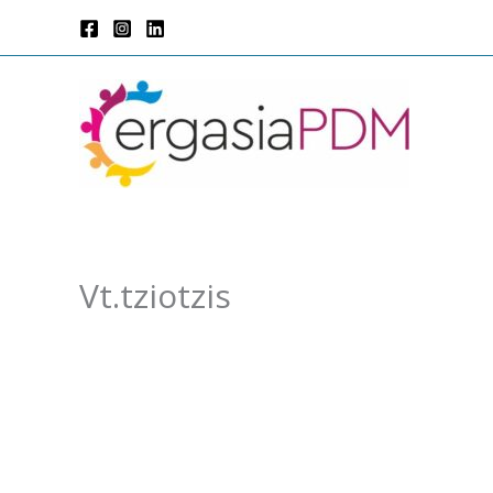
Μετάβαση
στο
περιεχόμενο
Vt.tziotzis