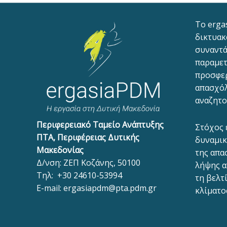
To erga
δικτυακ
συναντά
παραμετ
προσφε
απασχόλ
αναζητο
Περιφερειακό Ταμείο Ανάπτυξης
Στόχος 
ΠΤΑ, Περιφέρειας Δυτικής
δυναμικ
Μακεδονίας
της απα
Δ/νση: ΖΕΠ Κοζάνης, 50100
λήψης α
Τηλ:
+30 24610-53994
τη βελτ
E-mail:
ergasiapdm@pta.pdm.gr
κλίματο