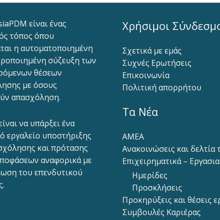
siaPDM είναι ένας
Χρήσιμοι Σύνδεσμ
ός τόπος όπου
ται η αυτοματοποιημένη
Σχετικά με εμάς
ροποιημένη σύζευξη των
Συχνές Ερωτήσεις
ρόμενων θέσεων
Επικοινωνία
ησης με όσους
Πολιτική απορρήτου
ύν απασχόληση.
Τα Νέα
είναι να υπάρξει ένα
ό εργαλείο υποστήριξης
ΑΜΕΑ
σχόλησης και πρότασης
Ανακοινώσεις και δελτία
ποφάσεων αναφορικά με
Επιχειρηματικά – Εργασι
ίωση του επενδυτικού
Ημερίδες
ς.
Προσκλήσεις
Προκηρύξεις και θέσεις ε
Συμβουλές Καριέρας