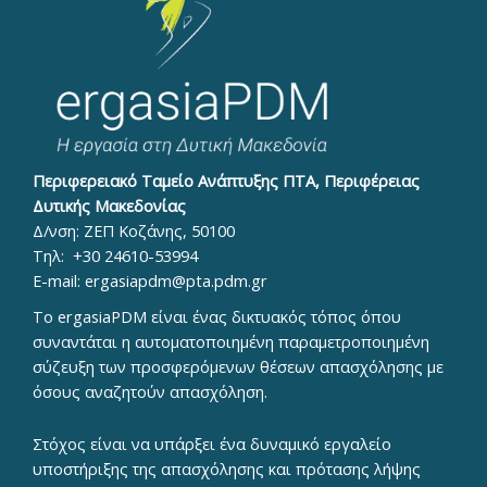
Περιφερειακό Ταμείο Ανάπτυξης ΠΤΑ, Περιφέρειας
Δυτικής Μακεδονίας
Δ/νση: ΖΕΠ Κοζάνης, 50100
Τηλ:
+30 24610-53994
E-mail:
ergasiapdm@pta.pdm.gr
To ergasiaPDM είναι ένας δικτυακός τόπος όπου
συναντάται η αυτοματοποιημένη παραμετροποιημένη
σύζευξη των προσφερόμενων θέσεων απασχόλησης με
όσους αναζητούν απασχόληση.
Στόχος είναι να υπάρξει ένα δυναμικό εργαλείο
υποστήριξης της απασχόλησης και πρότασης λήψης