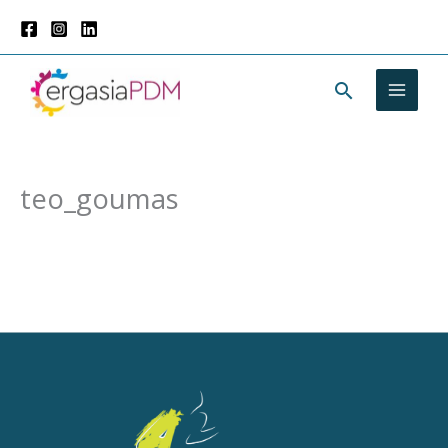
Μετάβαση
στο
περιεχόμενο
Αναζήτησ
teo_goumas