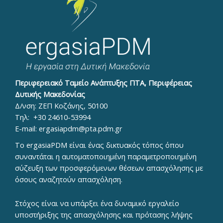
Περιφερειακό Ταμείο Ανάπτυξης ΠΤΑ, Περιφέρειας
Δυτικής Μακεδονίας
Δ/νση: ΖΕΠ Κοζάνης, 50100
Τηλ:
+30 24610-53994
E-mail:
ergasiapdm@pta.pdm.gr
To ergasiaPDM είναι ένας δικτυακός τόπος όπου
συναντάται η αυτοματοποιημένη παραμετροποιημένη
σύζευξη των προσφερόμενων θέσεων απασχόλησης με
όσους αναζητούν απασχόληση.
Στόχος είναι να υπάρξει ένα δυναμικό εργαλείο
υποστήριξης της απασχόλησης και πρότασης λήψης