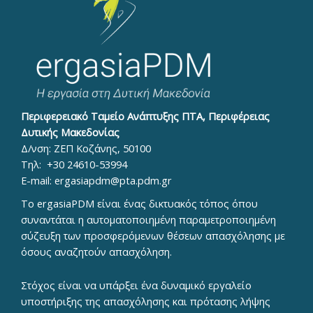
Περιφερειακό Ταμείο Ανάπτυξης ΠΤΑ, Περιφέρειας
Δυτικής Μακεδονίας
Δ/νση: ΖΕΠ Κοζάνης, 50100
Τηλ:
+30 24610-53994
E-mail:
ergasiapdm@pta.pdm.gr
To ergasiaPDM είναι ένας δικτυακός τόπος όπου
συναντάται η αυτοματοποιημένη παραμετροποιημένη
σύζευξη των προσφερόμενων θέσεων απασχόλησης με
όσους αναζητούν απασχόληση.
Στόχος είναι να υπάρξει ένα δυναμικό εργαλείο
υποστήριξης της απασχόλησης και πρότασης λήψης