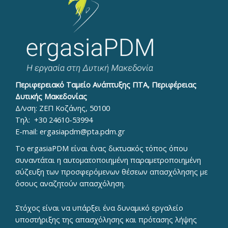
Περιφερειακό Ταμείο Ανάπτυξης ΠΤΑ, Περιφέρειας
Δυτικής Μακεδονίας
Δ/νση: ΖΕΠ Κοζάνης, 50100
Τηλ:
+30 24610-53994
E-mail:
ergasiapdm@pta.pdm.gr
To ergasiaPDM είναι ένας δικτυακός τόπος όπου
συναντάται η αυτοματοποιημένη παραμετροποιημένη
σύζευξη των προσφερόμενων θέσεων απασχόλησης με
όσους αναζητούν απασχόληση.
Στόχος είναι να υπάρξει ένα δυναμικό εργαλείο
υποστήριξης της απασχόλησης και πρότασης λήψης