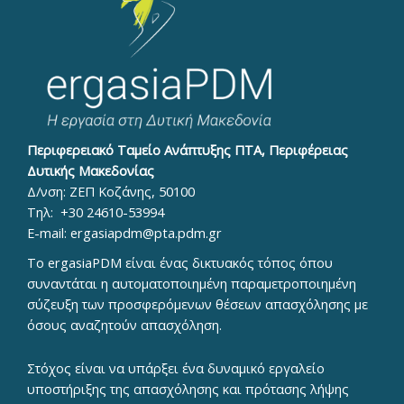
Περιφερειακό Ταμείο Ανάπτυξης ΠΤΑ, Περιφέρειας
Δυτικής Μακεδονίας
Δ/νση: ΖΕΠ Κοζάνης, 50100
Τηλ:
+30 24610-53994
E-mail:
ergasiapdm@pta.pdm.gr
To ergasiaPDM είναι ένας δικτυακός τόπος όπου
συναντάται η αυτοματοποιημένη παραμετροποιημένη
σύζευξη των προσφερόμενων θέσεων απασχόλησης με
όσους αναζητούν απασχόληση.
Στόχος είναι να υπάρξει ένα δυναμικό εργαλείο
υποστήριξης της απασχόλησης και πρότασης λήψης