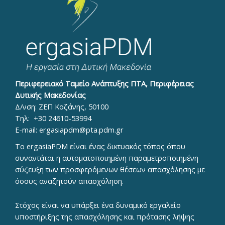
Περιφερειακό Ταμείο Ανάπτυξης ΠΤΑ, Περιφέρειας
Δυτικής Μακεδονίας
Δ/νση: ΖΕΠ Κοζάνης, 50100
Τηλ:
+30 24610-53994
E-mail:
ergasiapdm@pta.pdm.gr
To ergasiaPDM είναι ένας δικτυακός τόπος όπου
συναντάται η αυτοματοποιημένη παραμετροποιημένη
σύζευξη των προσφερόμενων θέσεων απασχόλησης με
όσους αναζητούν απασχόληση.
Στόχος είναι να υπάρξει ένα δυναμικό εργαλείο
υποστήριξης της απασχόλησης και πρότασης λήψης