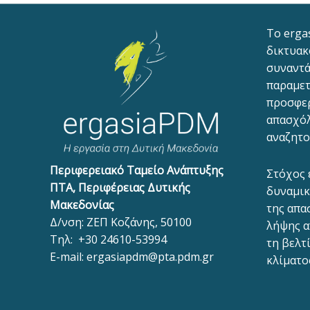
To erga
δικτυακ
συναντά
παραμετ
προσφε
απασχόλ
αναζητο
Περιφερειακό Ταμείο Ανάπτυξης
Στόχος 
ΠΤΑ, Περιφέρειας Δυτικής
δυναμικ
Μακεδονίας
της απα
Δ/νση: ΖΕΠ Κοζάνης, 50100
λήψης α
Τηλ:
+30 24610-53994
τη βελτ
E-mail:
ergasiapdm@pta.pdm.gr
κλίματο