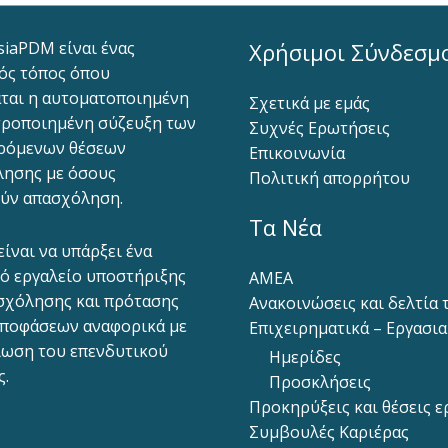
siaPDM είναι ένας
Χρήσιμοι Σύνδεσμ
ός τόπος όπου
ται η αυτοματοποιημένη
Σχετικά με εμάς
ροποιημένη σύζευξη των
Συχνές Ερωτήσεις
ρόμενων θέσεων
Επικοινωνία
ησης με όσους
Πολιτική απορρήτου
ύν απασχόληση.
Τα Νέα
είναι να υπάρξει ένα
ό εργαλείο υποστήριξης
ΑΜΕΑ
σχόλησης και πρότασης
Ανακοινώσεις και δελτία
ποφάσεων αναφορικά με
Επιχειρηματικά – Εργασι
ίωση του επενδυτικού
Ημερίδες
ς.
Προσκλήσεις
Προκηρύξεις και θέσεις ε
Συμβουλές Καριέρας