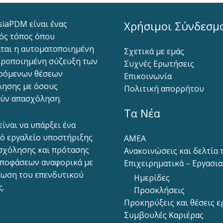
siaPDM είναι ένας
Χρήσιμοι Σύνδεσμ
ός τόπος όπου
ται η αυτοματοποιημένη
Σχετικά με εμάς
ροποιημένη σύζευξη των
Συχνές Ερωτήσεις
ρόμενων θέσεων
Επικοινωνία
ησης με όσους
Πολιτική απορρήτου
ύν απασχόληση.
Τα Νέα
είναι να υπάρξει ένα
ό εργαλείο υποστήριξης
ΑΜΕΑ
σχόλησης και πρότασης
Ανακοινώσεις και δελτία
ποφάσεων αναφορικά με
Επιχειρηματικά – Εργασι
ίωση του επενδυτικού
Ημερίδες
ς.
Προσκλήσεις
Προκηρύξεις και θέσεις ε
Συμβουλές Καριέρας