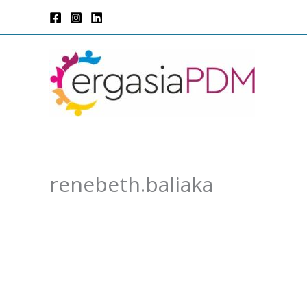
Μετάβαση
στο
περιεχόμενο
renebeth.baliaka