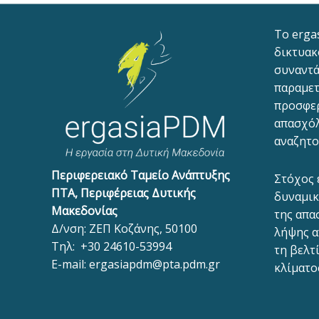
To erga
δικτυακ
συναντά
παραμετ
προσφε
απασχόλ
αναζητο
Περιφερειακό Ταμείο Ανάπτυξης
Στόχος 
ΠΤΑ, Περιφέρειας Δυτικής
δυναμικ
Μακεδονίας
της απα
Δ/νση: ΖΕΠ Κοζάνης, 50100
λήψης α
Τηλ:
+30 24610-53994
τη βελτ
E-mail:
ergasiapdm@pta.pdm.gr
κλίματο