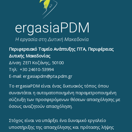
Περιφερειακό Ταμείο Ανάπτυξης ΠΤΑ, Περιφέρειας
Δυτικής Μακεδονίας
Δ/νση: ΖΕΠ Κοζάνης, 50100
Τηλ:
+30 24610-53994
E-mail:
ergasiapdm@pta.pdm.gr
To ergasiaPDM είναι ένας δικτυακός τόπος όπου
συναντάται η αυτοματοποιημένη παραμετροποιημένη
σύζευξη των προσφερόμενων θέσεων απασχόλησης με
όσους αναζητούν απασχόληση.
Στόχος είναι να υπάρξει ένα δυναμικό εργαλείο
υποστήριξης της απασχόλησης και πρότασης λήψης