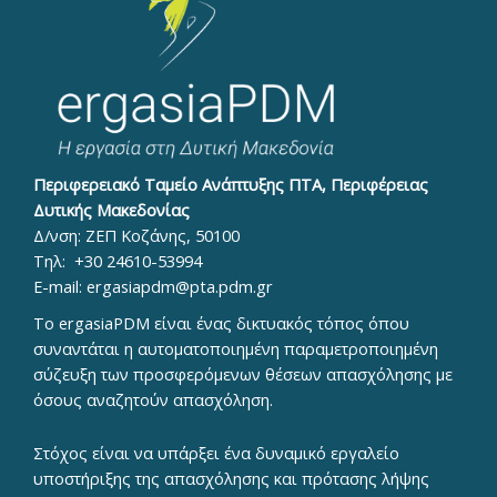
Περιφερειακό Ταμείο Ανάπτυξης ΠΤΑ, Περιφέρειας
Δυτικής Μακεδονίας
Δ/νση: ΖΕΠ Κοζάνης, 50100
Τηλ:
+30 24610-53994
E-mail:
ergasiapdm@pta.pdm.gr
To ergasiaPDM είναι ένας δικτυακός τόπος όπου
συναντάται η αυτοματοποιημένη παραμετροποιημένη
σύζευξη των προσφερόμενων θέσεων απασχόλησης με
όσους αναζητούν απασχόληση.
Στόχος είναι να υπάρξει ένα δυναμικό εργαλείο
υποστήριξης της απασχόλησης και πρότασης λήψης