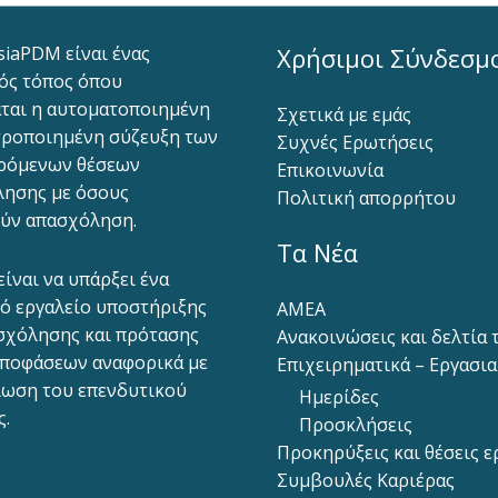
siaPDM είναι ένας
Χρήσιμοι Σύνδεσμ
ός τόπος όπου
ται η αυτοματοποιημένη
Σχετικά με εμάς
ροποιημένη σύζευξη των
Συχνές Ερωτήσεις
ρόμενων θέσεων
Επικοινωνία
ησης με όσους
Πολιτική απορρήτου
ύν απασχόληση.
Τα Νέα
είναι να υπάρξει ένα
ό εργαλείο υποστήριξης
ΑΜΕΑ
σχόλησης και πρότασης
Ανακοινώσεις και δελτία
ποφάσεων αναφορικά με
Επιχειρηματικά – Εργασι
ίωση του επενδυτικού
Ημερίδες
ς.
Προσκλήσεις
Προκηρύξεις και θέσεις ε
Συμβουλές Καριέρας