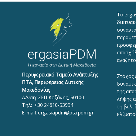
To erga
δικτυακ
συναντά
παραμετ
προσφε
απασχόλ
αναζητο
Περιφερειακό Ταμείο Ανάπτυξης
Στόχος 
ΠΤΑ, Περιφέρειας Δυτικής
δυναμικ
Μακεδονίας
της απα
Δ/νση: ΖΕΠ Κοζάνης, 50100
λήψης α
Τηλ:
+30 24610-53994
τη βελτ
E-mail:
ergasiapdm@pta.pdm.gr
κλίματο