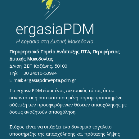
Περιφερειακό Ταμείο Ανάπτυξης ΠΤΑ, Περιφέρειας
Δυτικής Μακεδονίας
Δ/νση: ΖΕΠ Κοζάνης, 50100
Τηλ:
+30 24610-53994
E-mail:
ergasiapdm@pta.pdm.gr
To ergasiaPDM είναι ένας δικτυακός τόπος όπου
συναντάται η αυτοματοποιημένη παραμετροποιημένη
σύζευξη των προσφερόμενων θέσεων απασχόλησης με
όσους αναζητούν απασχόληση.
Στόχος είναι να υπάρξει ένα δυναμικό εργαλείο
υποστήριξης της απασχόλησης και πρότασης λήψης