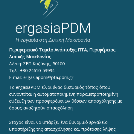
Περιφερειακό Ταμείο Ανάπτυξης ΠΤΑ, Περιφέρειας
Δυτικής Μακεδονίας
Δ/νση: ΖΕΠ Κοζάνης, 50100
Τηλ:
+30 24610-53994
E-mail:
ergasiapdm@pta.pdm.gr
To ergasiaPDM είναι ένας δικτυακός τόπος όπου
συναντάται η αυτοματοποιημένη παραμετροποιημένη
σύζευξη των προσφερόμενων θέσεων απασχόλησης με
όσους αναζητούν απασχόληση.
Στόχος είναι να υπάρξει ένα δυναμικό εργαλείο
υποστήριξης της απασχόλησης και πρότασης λήψης