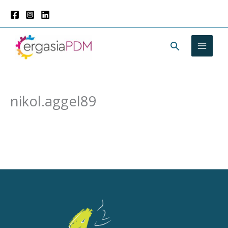
Μετάβαση
στο
περιεχόμενο
Αναζήτησ
nikol.aggel89