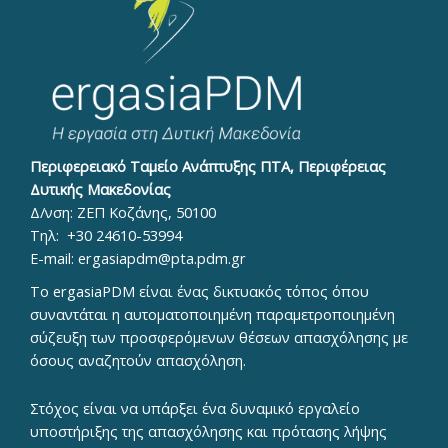
Περιφερειακό Ταμείο Ανάπτυξης ΠΤΑ, Περιφέρειας
Δυτικής Μακεδονίας
Δ/νση: ΖΕΠ Κοζάνης, 50100
Τηλ:
+30 24610-53994
E-mail:
ergasiapdm@pta.pdm.gr
To ergasiaPDM είναι ένας δικτυακός τόπος όπου
συναντάται η αυτοματοποιημένη παραμετροποιημένη
σύζευξη των προσφερόμενων θέσεων απασχόλησης με
όσους αναζητούν απασχόληση.
Στόχος είναι να υπάρξει ένα δυναμικό εργαλείο
υποστήριξης της απασχόλησης και πρότασης λήψης