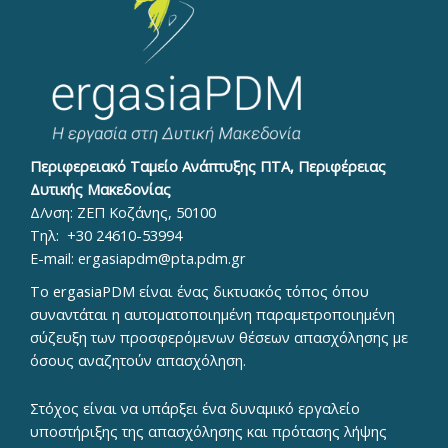
Περιφερειακό Ταμείο Ανάπτυξης ΠΤΑ, Περιφέρειας
Δυτικής Μακεδονίας
Δ/νση: ΖΕΠ Κοζάνης, 50100
Τηλ:
+30 24610-53994
E-mail:
ergasiapdm@pta.pdm.gr
To ergasiaPDM είναι ένας δικτυακός τόπος όπου
συναντάται η αυτοματοποιημένη παραμετροποιημένη
σύζευξη των προσφερόμενων θέσεων απασχόλησης με
όσους αναζητούν απασχόληση.
Στόχος είναι να υπάρξει ένα δυναμικό εργαλείο
υποστήριξης της απασχόλησης και πρότασης λήψης