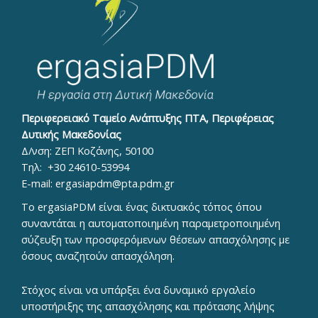
Περιφερειακό Ταμείο Ανάπτυξης ΠΤΑ, Περιφέρειας
Δυτικής Μακεδονίας
Δ/νση: ΖΕΠ Κοζάνης, 50100
Τηλ:
+30 24610-53994
E-mail:
ergasiapdm@pta.pdm.gr
To ergasiaPDM είναι ένας δικτυακός τόπος όπου
συναντάται η αυτοματοποιημένη παραμετροποιημένη
σύζευξη των προσφερόμενων θέσεων απασχόλησης με
όσους αναζητούν απασχόληση.
Στόχος είναι να υπάρξει ένα δυναμικό εργαλείο
υποστήριξης της απασχόλησης και πρότασης λήψης