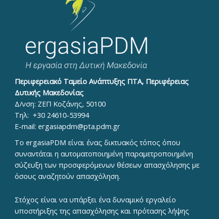
Περιφερειακό Ταμείο Ανάπτυξης ΠΤΑ, Περιφέρειας
Δυτικής Μακεδονίας
Δ/νση: ΖΕΠ Κοζάνης, 50100
Τηλ:
+30 24610-53994
E-mail:
ergasiapdm@pta.pdm.gr
To ergasiaPDM είναι ένας δικτυακός τόπος όπου
συναντάται η αυτοματοποιημένη παραμετροποιημένη
σύζευξη των προσφερόμενων θέσεων απασχόλησης με
όσους αναζητούν απασχόληση.
Στόχος είναι να υπάρξει ένα δυναμικό εργαλείο
υποστήριξης της απασχόλησης και πρότασης λήψης