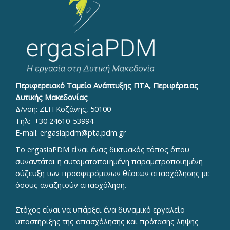
Περιφερειακό Ταμείο Ανάπτυξης ΠΤΑ, Περιφέρειας
Δυτικής Μακεδονίας
Δ/νση: ΖΕΠ Κοζάνης, 50100
Τηλ:
+30 24610-53994
E-mail:
ergasiapdm@pta.pdm.gr
To ergasiaPDM είναι ένας δικτυακός τόπος όπου
συναντάται η αυτοματοποιημένη παραμετροποιημένη
σύζευξη των προσφερόμενων θέσεων απασχόλησης με
όσους αναζητούν απασχόληση.
Στόχος είναι να υπάρξει ένα δυναμικό εργαλείο
υποστήριξης της απασχόλησης και πρότασης λήψης