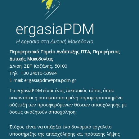
Περιφερειακό Ταμείο Ανάπτυξης ΠΤΑ, Περιφέρειας
Δυτικής Μακεδονίας
Δ/νση: ΖΕΠ Κοζάνης, 50100
Τηλ:
+30 24610-53994
E-mail:
ergasiapdm@pta.pdm.gr
To ergasiaPDM είναι ένας δικτυακός τόπος όπου
συναντάται η αυτοματοποιημένη παραμετροποιημένη
σύζευξη των προσφερόμενων θέσεων απασχόλησης με
όσους αναζητούν απασχόληση.
Στόχος είναι να υπάρξει ένα δυναμικό εργαλείο
υποστήριξης της απασχόλησης και πρότασης λήψης