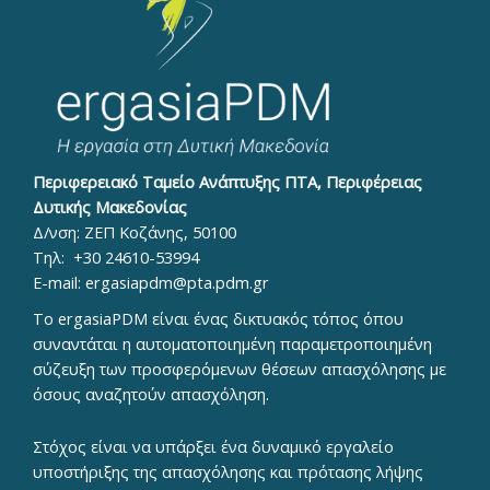
Περιφερειακό Ταμείο Ανάπτυξης ΠΤΑ, Περιφέρειας
Δυτικής Μακεδονίας
Δ/νση: ΖΕΠ Κοζάνης, 50100
Τηλ:
+30 24610-53994
E-mail:
ergasiapdm@pta.pdm.gr
To ergasiaPDM είναι ένας δικτυακός τόπος όπου
συναντάται η αυτοματοποιημένη παραμετροποιημένη
σύζευξη των προσφερόμενων θέσεων απασχόλησης με
όσους αναζητούν απασχόληση.
Στόχος είναι να υπάρξει ένα δυναμικό εργαλείο
υποστήριξης της απασχόλησης και πρότασης λήψης