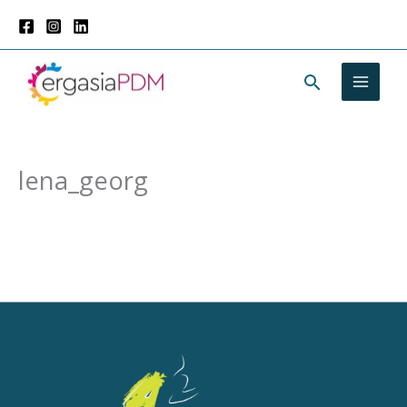
Μετάβαση
στο
περιεχόμενο
Αναζήτησ
lena_georg