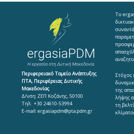
To erga
δικτυακ
συναντά
παραμετ
προσφε
απασχόλ
αναζητο
Περιφερειακό Ταμείο Ανάπτυξης
Στόχος 
ΠΤΑ, Περιφέρειας Δυτικής
δυναμικ
Μακεδονίας
της απα
Δ/νση: ΖΕΠ Κοζάνης, 50100
λήψης α
Τηλ:
+30 24610-53994
τη βελτ
E-mail:
ergasiapdm@pta.pdm.gr
κλίματο