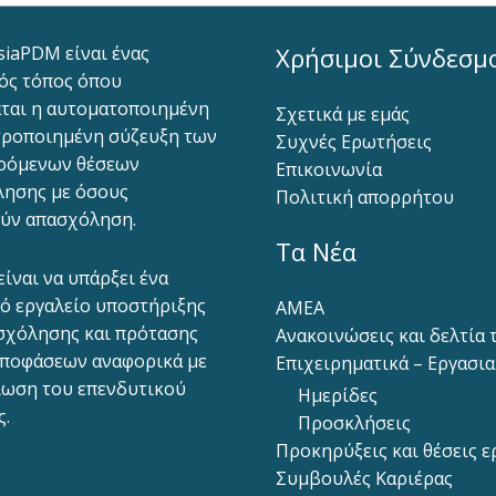
siaPDM είναι ένας
Χρήσιμοι Σύνδεσμ
ός τόπος όπου
ται η αυτοματοποιημένη
Σχετικά με εμάς
ροποιημένη σύζευξη των
Συχνές Ερωτήσεις
ρόμενων θέσεων
Επικοινωνία
ησης με όσους
Πολιτική απορρήτου
ύν απασχόληση.
Τα Νέα
είναι να υπάρξει ένα
ό εργαλείο υποστήριξης
ΑΜΕΑ
σχόλησης και πρότασης
Ανακοινώσεις και δελτία
ποφάσεων αναφορικά με
Επιχειρηματικά – Εργασι
ίωση του επενδυτικού
Ημερίδες
ς.
Προσκλήσεις
Προκηρύξεις και θέσεις ε
Συμβουλές Καριέρας