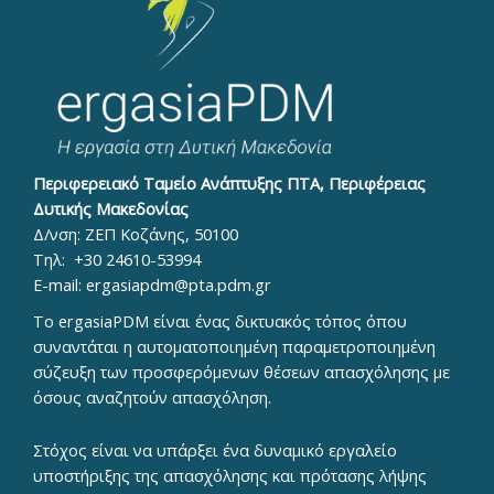
Περιφερειακό Ταμείο Ανάπτυξης ΠΤΑ, Περιφέρειας
Δυτικής Μακεδονίας
Δ/νση: ΖΕΠ Κοζάνης, 50100
Τηλ:
+30 24610-53994
E-mail:
ergasiapdm@pta.pdm.gr
To ergasiaPDM είναι ένας δικτυακός τόπος όπου
συναντάται η αυτοματοποιημένη παραμετροποιημένη
σύζευξη των προσφερόμενων θέσεων απασχόλησης με
όσους αναζητούν απασχόληση.
Στόχος είναι να υπάρξει ένα δυναμικό εργαλείο
υποστήριξης της απασχόλησης και πρότασης λήψης