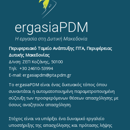
Περιφερειακό Ταμείο Ανάπτυξης ΠΤΑ, Περιφέρειας
Δυτικής Μακεδονίας
Δ/νση: ΖΕΠ Κοζάνης, 50100
Τηλ:
+30 24610-53994
E-mail:
ergasiapdm@pta.pdm.gr
To ergasiaPDM είναι ένας δικτυακός τόπος όπου
συναντάται η αυτοματοποιημένη παραμετροποιημένη
σύζευξη των προσφερόμενων θέσεων απασχόλησης με
όσους αναζητούν απασχόληση.
Στόχος είναι να υπάρξει ένα δυναμικό εργαλείο
υποστήριξης της απασχόλησης και πρότασης λήψης