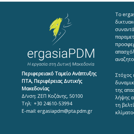
To erga
δικτυακ
συναντά
παραμετ
προσφε
απασχόλ
αναζητο
Περιφερειακό Ταμείο Ανάπτυξης
Στόχος 
ΠΤΑ, Περιφέρειας Δυτικής
δυναμικ
Μακεδονίας
της απα
Δ/νση: ΖΕΠ Κοζάνης, 50100
λήψης α
Τηλ:
+30 24610-53994
τη βελτ
E-mail:
ergasiapdm@pta.pdm.gr
κλίματο