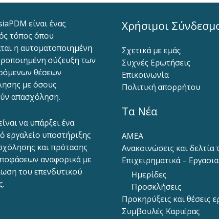
siaPDM είναι ένας
Χρήσιμοι Σύνδεσμ
ός τόπος όπου
ται η αυτοματοποιημένη
Σχετικά με εμάς
ροποιημένη σύζευξη των
Συχνές Ερωτήσεις
ρόμενων θέσεων
Επικοινωνία
ησης με όσους
Πολιτική απορρήτου
ύν απασχόληση.
Τα Νέα
είναι να υπάρξει ένα
ό εργαλείο υποστήριξης
ΑΜΕΑ
σχόλησης και πρότασης
Ανακοινώσεις και δελτία
ποφάσεων αναφορικά με
Επιχειρηματικά – Εργασι
ίωση του επενδυτικού
Ημερίδες
ς.
Προσκλήσεις
Προκηρύξεις και θέσεις ε
Συμβουλές Καριέρας