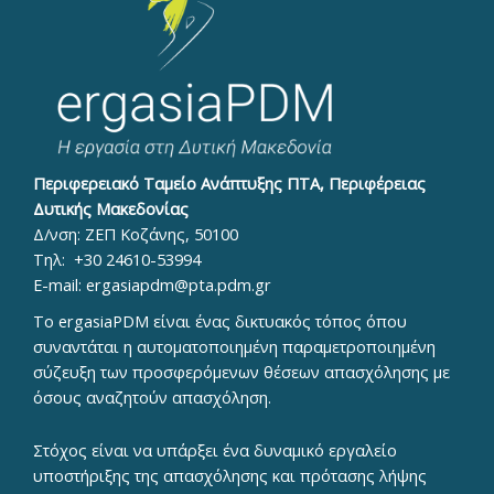
Περιφερειακό Ταμείο Ανάπτυξης ΠΤΑ, Περιφέρειας
Δυτικής Μακεδονίας
Δ/νση: ΖΕΠ Κοζάνης, 50100
Τηλ:
+30 24610-53994
E-mail:
ergasiapdm@pta.pdm.gr
To ergasiaPDM είναι ένας δικτυακός τόπος όπου
συναντάται η αυτοματοποιημένη παραμετροποιημένη
σύζευξη των προσφερόμενων θέσεων απασχόλησης με
όσους αναζητούν απασχόληση.
Στόχος είναι να υπάρξει ένα δυναμικό εργαλείο
υποστήριξης της απασχόλησης και πρότασης λήψης